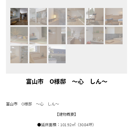
富山市 O様邸 ～心 しん～
富山市 O様邸 ～心 しん～
【建物概要】
●延床面積：101.92㎡（30.84坪）