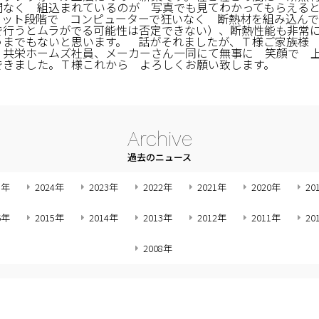
間なく 組込まれているのが 写真でも見てわかってもらえる
カット段階で コンピューターで狂いなく 断熱材を組み込ん
で行うとムラがでる可能性は否定できない）、断熱性能も非常
うまでもないと思います。 話がそれましたが、Ｔ様ご家族様
、共栄ホームズ社員、メーカーさん一同にて無事に 笑顔で 
できました。Ｔ様これから よろしくお願い致します。
Archive
過去のニュース
5年
2024年
2023年
2022年
2021年
2020年
20
6年
2015年
2014年
2013年
2012年
2011年
20
2008年