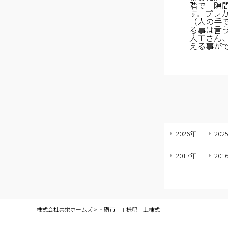
階で 隙
す。プレ
（人の手
る事は言
大工さん
える事が
2026年
202
2017年
201
株式会社共栄ホームズ
>
南砺市 Ｔ様邸 上棟式