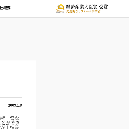
社概要
2009.1.8
節柄 雪な
ことができ
材が上棟段