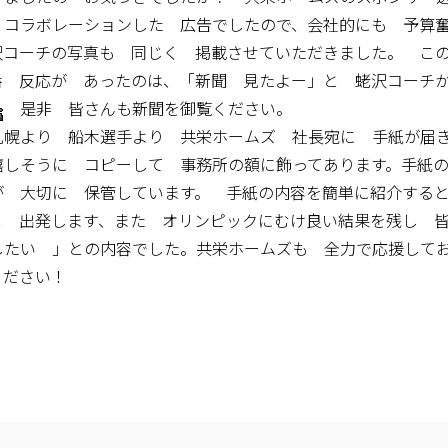
 コラボレーションした 広告でしたので、会社的にも 予算
コーチの写真も 同じく 掲載させていただきました。 こ
番 反応が あったのは、「新聞 見たよー」と 蛯沢コーチ
是非 皆さんも新聞を御覧ください。
幌より 船木選手より 共栄ホームズ 社長宛に 手紙が届
嬉しそうに コピーして 事務所の額に飾ってあります。手紙
が 大切に 保管しています。 手紙の内容を簡単に紹介する
と 出発します、また オリンピックにむけ良い結果を残し 
したい 」との内容でした。共栄ホームズも 全力で応援して
ください！