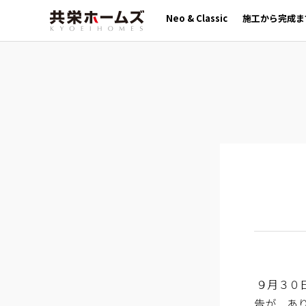
Neo & Classic
施工から完成ま
９月３０
告が あ