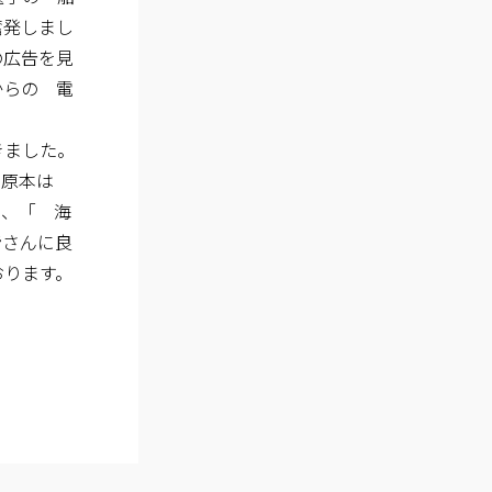
奮発しまし
の広告を見
からの 電
きました。
の原本は
と、「 海
皆さんに良
おります。