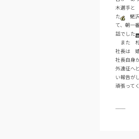
木選手と
た
蛯沢
て、朝一
話でした
また 札
社長は 
社長自身
外遠征へ
い報告が
頑張って
--------