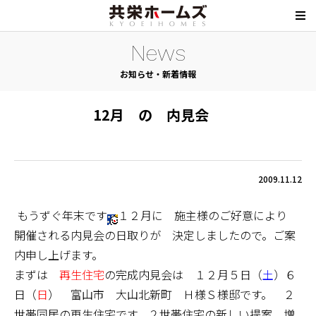
News
お知らせ・新着情報
12月 の 内見会
2009.11.12
もうずぐ年末です
１２月に 施主様のご好意により
開催される内見会の日取りが 決定しましたので。ご案
内申し上げます。
まずは
再生住宅
の完成内見会は １２月５日（
土
）６
日（
日
） 富山市 大山北新町 Ｈ様Ｓ様邸です。 ２
世帯同居の再生住宅です。２世帯住宅の新しい提案 増