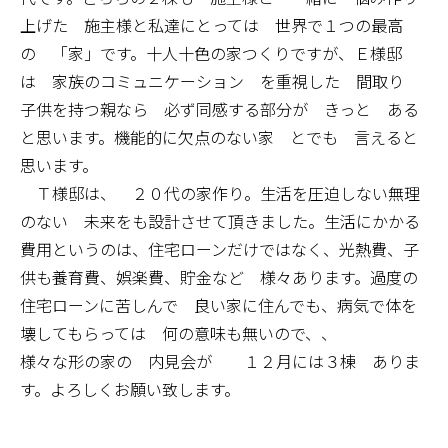
上げた 施主様と私達にとっては 世界で１つの最高
の 「家」です。十人十色の家つくりですが、Ｅ様邸
は 家族のコミュニケーション を重視した 間取り
子供を持つ親なら 必ず同感する部分が きっと ある
と思います。機能的に欠点のない家 とでも 言えると
思います。
Ｔ様邸は、 ２０代の家作り。生活を圧迫しない無理
のない 未来をも設計させて頂きました。生活にかかる
費用というのは、住宅ローンだけではなく、光熱費、子
供も養育費、娯楽費、貯金など 様々あります。過度の
住宅ローンに苦しんで 良い家に住んでも、病気で体を
壊してもらっては 何の意味も無いので、、
様々な形の家の 内見会が １２月には３棟 ありま
す。よろしくお願い致します。