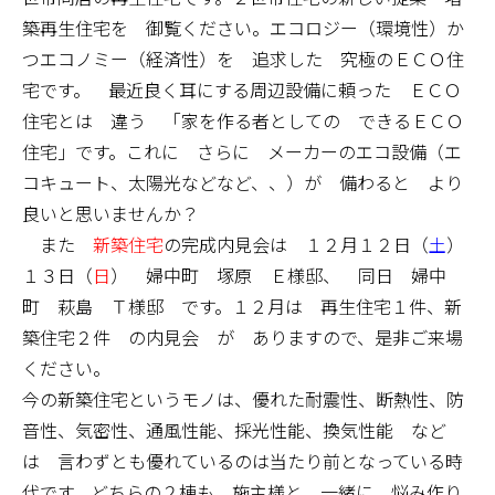
築再生住宅を 御覧ください。エコロジー（環境性）か
つエコノミー（経済性）を 追求した 究極のＥＣＯ住
宅です。 最近良く耳にする周辺設備に頼った ＥＣＯ
住宅とは 違う 「家を作る者としての できるＥＣＯ
住宅」です。これに さらに メーカーのエコ設備（エ
コキュート、太陽光などなど、、）が 備わると より
良いと思いませんか？
また
新築住宅
の完成内見会は １２月１２日（
土
）
１３日（
日
） 婦中町 塚原 Ｅ様邸、 同日 婦中
町 萩島 Ｔ様邸 です。１２月は 再生住宅１件、新
築住宅２件 の内見会 が ありますので、是非ご来場
ください。
今の新築住宅というモノは、優れた耐震性、断熱性、防
音性、気密性、通風性能、採光性能、換気性能 など
は 言わずとも優れているのは当たり前となっている時
代です。どちらの２棟も 施主様と 一緒に 悩み作り