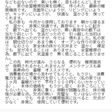
なども出ないので 臭いも無く、音もほとんどしませ
ん。 家の全室暖房効果を目標に 作られた 最新の暖
房機具です。 洗面所にいようが、リビングにいよう
が、キッチンにいようが、 快適な 温かさを 保って
くれます。
私の家も 今月から使用しております 朝から寝るま
で 温かく 非常に快適です。真夜中にトイレに起き
て 廊下へ出ても 温かいので、寒い真夜中の廊下は
当たり前という 生活だったので 引っ越した当初は
気持ち悪かったのですが、今では 慣れました。私の家
は 間仕切りが あまり無く オープンな作りの家なの
で なおさら 家全体の床から天井まで 温かく 裸足
でも 足が冷えることは ありません。 全室暖房の
為、廊下に出て 気温差で 寒く感じることもありませ
ん。
この先 時代が進み さらなる 便利な 暖房器具
が 発明されるかもしれませんが メンテナンスも楽
で 長寿命の 畜暖 オススメです。
消費者の立場から言わせてもらうと、もう少し 消費
電力を減らして電気代を安くしたいのと（私の家では
１ヶ月 畜暖だけで 平均７０００円くらいかかってい
る）、 本体の価格を もう少し安く お手ごろにして
もらいたい。 非常に重く、移動が困難な点と 床の補
強が必要な点。欠点の無い 完璧な モノはないのです
が、、、 でも 今までの暖房器具に比べると 欠点が
少なく 非常に 使用していて便利です。