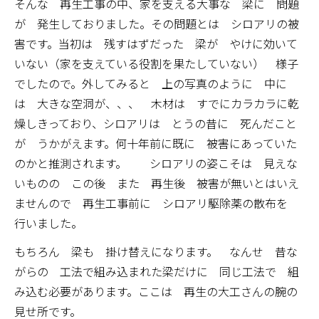
そんな 再生工事の中、家を支える大事な 梁に 問題
が 発生しておりました。その問題とは シロアリの被
害です。当初は 残すはずだった 梁が やけに効いて
いない（家を支えている役割を果たしていない） 様子
でしたので。外してみると 上の写真のように 中に
は 大きな空洞が、、、 木材は すでにカラカラに乾
燥しきっており、シロアリは とうの昔に 死んだこと
が うかがえます。何十年前に既に 被害にあっていた
のかと推測されます。 シロアリの姿こそは 見えな
いものの この後 また 再生後 被害が無いとはいえ
ませんので 再生工事前に シロアリ駆除薬の散布を
行いました。
もちろん 梁も 掛け替えになります。 なんせ 昔な
がらの 工法で組み込まれた梁だけに 同じ工法で 組
み込む必要があります。ここは 再生の大工さんの腕の
見せ所です。