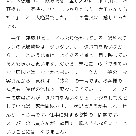
た。休憩途中に 飲み物を 差し入れに 来て頂く お
客様も 「気持ちいい しっかりとした 大工さんたち
だ！」 と 大絶賛でした。 この言葉は 嬉しかった
です。
長年 建築現場に どっぷり浸かっている 通称ベテ
ランの現場監督は ダラダラ、、 タバコを吸いなが
ら、、 という光景は よくある光景と 目に映ってい
る人も多いと思います、だから 未だに 改善できてい
ない原因では ないかと思います。 今の 一般の お
客さんから 見れば 「残念」の一言です。お客様の
視点も 時代の流れで 変わってきています。 スーパ
ーの店員さんが タバコを吸いながら レジをしてたと
していれば 死活問題です。 状況は違うかもしれませ
んが 同じ事です。仕事に対する姿勢の 問題です。
スーパーの店員さんが 駄目で 職人さんならいい と
いうことには なりません。