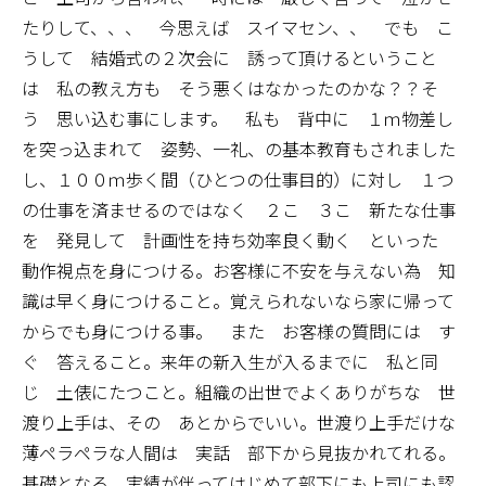
たりして、、、 今思えば スイマセン、、 でも こ
うして 結婚式の２次会に 誘って頂けるということ
は 私の教え方も そう悪くはなかったのかな？？そ
う 思い込む事にします。 私も 背中に １ｍ物差し
を突っ込まれて 姿勢、一礼、の基本教育もされました
し、１００ｍ歩く間（ひとつの仕事目的）に対し １つ
の仕事を済ませるのではなく ２こ ３こ 新たな仕事
を 発見して 計画性を持ち効率良く動く といった
動作視点を身につける。お客様に不安を与えない為 知
識は早く身につけること。覚えられないなら家に帰って
からでも身につける事。 また お客様の質問には す
ぐ 答えること。来年の新入生が入るまでに 私と同
じ 土俵にたつこと。組織の出世でよくありがちな 世
渡り上手は、その あとからでいい。世渡り上手だけな
薄ペラペラな人間は 実話 部下から見抜かれてれる。
基礎となる、実績が伴ってはじめて部下にも上司にも認