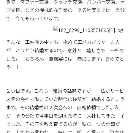
きで マフラー交換、クラッチ交換、バンパー交換、デ
フ交換、などの機械的な作業の ある程度までは 自分
で 今でも行っています。
そんな 車仲間の中でも 極めて車バカだった 友人
が とうとう結婚するので、意外と 嬉しさで 一杯で
した。 もちろん 披露宴には 参加します。おめでと
う！！
２つ目です。これも 結婚の話題ですが、 私がサービ
ス業の会社で働いていた時代の後輩が 結婚するという
事で、その結婚式の２次会への 出席依頼でした。私
が その会社で４年目を迎えた時に 入社してきた 子
でした。その子を教え育てるのが 私の一つの仕事だ
と 上司から言われ、 時には 厳しく言って 泣かせ