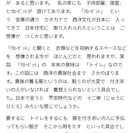
が あると思います。 私の家にも 子供部屋、寝室、
とｸﾛｰｾﾞｯﾄが 設けてあります。 「ｸﾛｰｾﾞｯﾄ」 とい
う 言葉の通り カタカナで 西洋文化が日本に 入っ
てきて 日本住宅に 取り入れられたということは ご
想像が つくかと思います。
「ｸﾛｰｾﾞｯﾄ」と聞くと 衣類などを収納するスペースなど
を 想像される方が ほとんどだと 思われますが、実
話 「ｸﾛｰｾﾞｯﾄ」の 本来の意味は 「トイレ」なので
す。この話には 西洋の貴族社会まで さかのぼりま
す。貴族の着る服というのは、脱ぐのが大変で 付き添
いの人がいなければ 着替えられないという具合でし
た。日本で言うと 平安時代などの 十二単（じゅうに
ひとえ）みたいな感じでしょうか。
要するに トイレをするにも 服を付き添いの人に手伝
ってもらい脱ぎ そこから用をたす といった具合でし