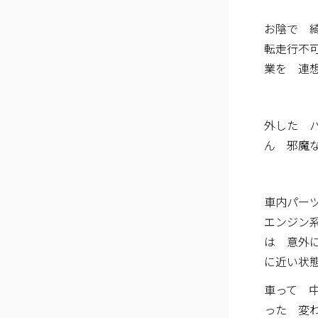
お陰で 
転走行不
業を 連
外した 
ん 邪魔
車内パー
エンジン
は 意外
に近い状
車って 
った 変