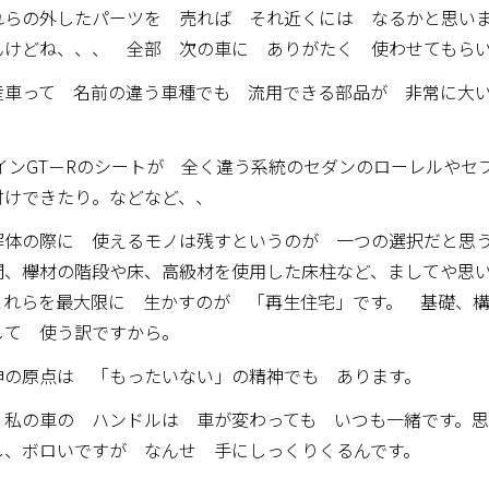
れらの外したパーツを 売れば それ近くには なるかと思い
んけどね、、、 全部 次の車に ありがたく 使わせてもら
産車って 名前の違う車種でも 流用できる部品が 非常に大
インGT－Rのシートが 全く違う系統のセダンのローレルやセ
付けできたり。などなど、、
解体の際に 使えるモノは残すというのが 一つの選択だと思
間、欅材の階段や床、高級材を使用した床柱など、ましてや思
れらを最大限に 生かすのが 「再生住宅」です。 基礎、構
して 使う訳ですから。
精神の原点は 「もったいない」の精神でも あります。
 私の車の ハンドルは 車が変わっても いつも一緒です。
し、ボロいですが なんせ 手にしっくりくるんです。