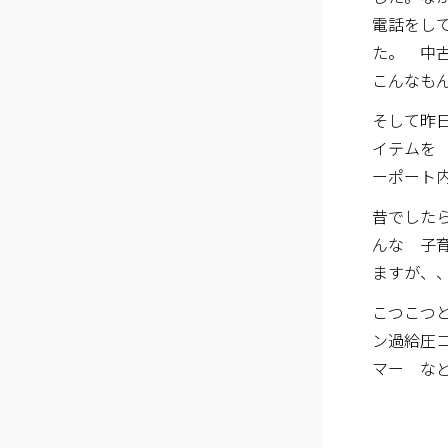
電話をし
た。 中
こんなも
そして昨
イテムを
ーポート
昔でした
んな 子
ますが、
こつこつ
ン過給圧コ
マー な