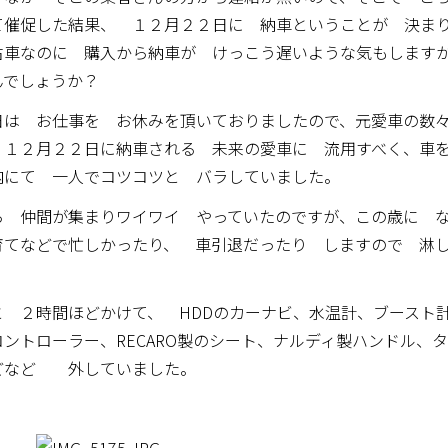
て催促した結果、 １２月２２日に 納車ということが 決ま
古車なのに 購入から納車が けっこう遅いような気もしま
んでしょうか？
日は お仕事を お休みを頂いておりましたので、元愛車の数
 １２月２２日に納車される 未来の愛車に 流用すべく、車
内にて 一人でコツコツと バラしていました。
ら 仲間が集まりワイワイ やっていたのですが、この歳に 
育てなどで忙しかったり、 車引退だったり しますので 淋
、
と ２時間ほどかけて、 HDDのカーナビ、水温計、ブースト
ントローラー、RECARO製のシート、ナルディ製ハンドル、
どなど 外していました。