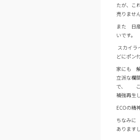
たが、こ
売りませ
また 日
いです。
スカイラ
どにポン
家にも 
立派な欄
で、 こ
補強再生
ECOの
ちなみに
あります