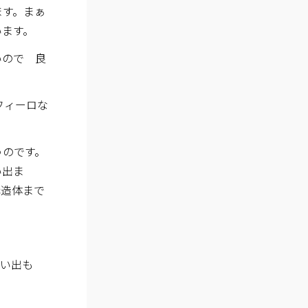
ます。まぁ
います。
いので 良
フィーロな
うのです。
い出ま
造体まで
思い出も