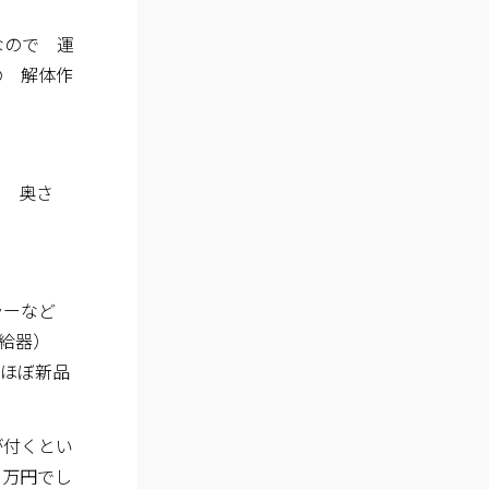
なので 運
の 解体作
。 奥さ
ーラーなど
給器）
 ほぼ新品
が付くとい
９万円でし