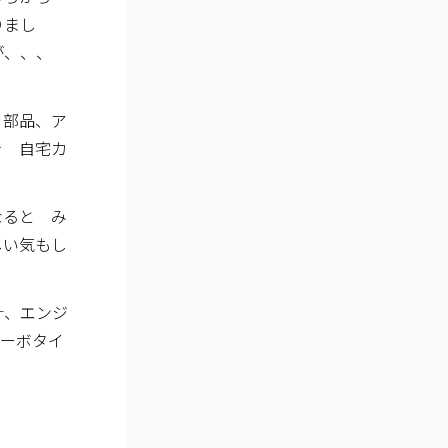
りまし
すが、、、
々部品、ア
を 自宅カ
なると み
しい気もし
計、エンジ
ターボタイ