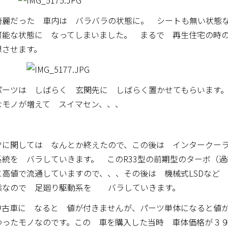
綺麗だった 車内は バラバラの状態に。 シートも無い状態
可能な状態に なってしまいました。 まるで 再生住宅の時
想させます。
パーツは しばらく 玄関先に しばらく置かせてもらいます
なモノが増えて スイマセン、、、
ツに関しては なんとか終えたので、この後は インターク
系統を バラしていきます。 このR33型の前期型のターボ（過
に高値で流通していますので、、、その後は 機械式LSDなど
態なので 足廻り駆動系を バラしていきます。
中古車に なると 値が付きませんが、パーツ単体になると値
わったモノなのです。この 車を購入した当時 車体価格が３