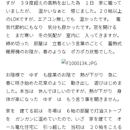
ずが ３９度超えの高熱を出した為 １日 家に籠って
いましたが、 温かいなぁと 感じました。２０帖以上
のLDKですが、エアコン無しでも 温かったです。 電
気代節約にもなり 気分も良かったです。窓を開ける
と まだ寒い 冬の気配が 室内に 入ってきますが。
締め切った 部屋は 立春という言葉のごとく 蓄熱式
暖房機のお陰か、春のような ポカポカ状態でした。
お陰様で ゆず も座薬のお陰で 熱が下がり 急に
春に咲き始めた花草のように 動き出し 遊びはじめま
した。本当は 休んでほしいのですが、熱が下がり 身
体が楽になった ゆず は もう言う事を聞きません。
家を 建てる前は 冬場は ６帖の部屋で灯油ストーブ
を ガンガンに温めていたので、いざ 家を建てて オ
ール電化住宅に 引っ越した 当初は ２０帖をこえる