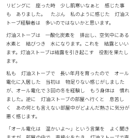
リビングに 座った時 少し肌寒いなぁと 感じた事
も ありました。 たぶん 私のように感じた 灯油ス
トーブ経験者は 多いのではないかと思います。
灯油ストーブは 一酸化炭素を 排出し、空気中にある
水素と 結びつき 水になります。これを 結露といい
ます。灯油ストーブは結露を引き起こす 役割を果たし
ます。
私も 灯油ストーブで 長い年月を育ったので オール
電化に入居した 当初は 物足りない感じがしました
が、オール電化で３回の冬を経験し もう身体は 慣れ
ました。逆に 灯油ストーブの部屋へ行くと 息苦し
く あの何とも言えない部屋中がどよんだ熱さに気分が
悪く感じます。
「オール電化は 温かいよ～」という言葉を よく聞き
ますが。部屋の中で 直接火をたき 灯油ストーブで直