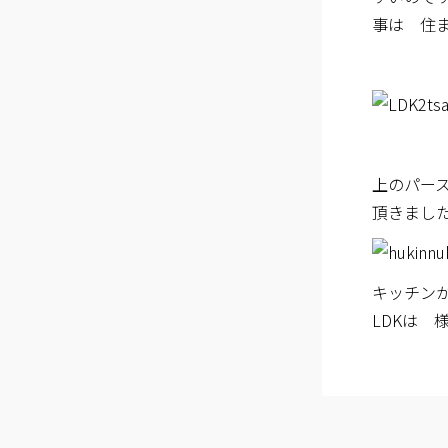
事は 住
上のパー
頂きまし
キッチン
LDKは 