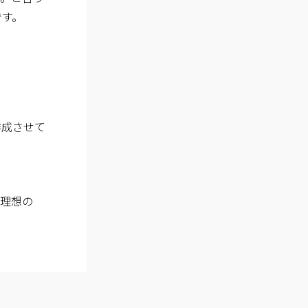
です。
作成させて
り理想の