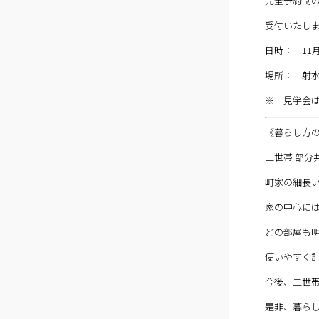
完全予約制
受付いたし
日時： 11月
場所： 射
※ 見学会
《暮らし方
二世帯 部分
町家の細長
家の中心に
どの部屋も
使いやすく
今後、二世
是非、暮ら