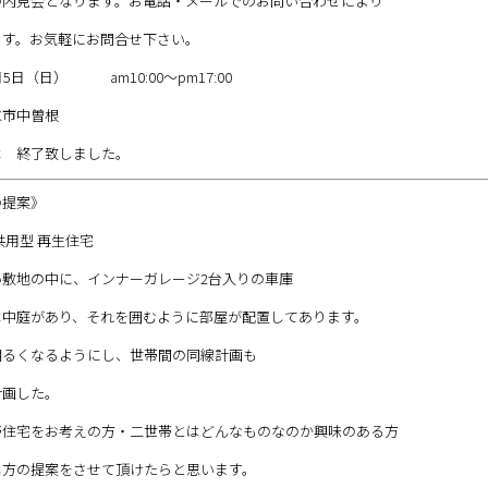
の内見会となります。お電話・メールでのお問い合わせにより
ます。お気軽にお問合せ下さい。
5日（日） am10:00～pm17:00
水市中曽根
は 終了致しました。
の提案》
共用型 再生住宅
い敷地の中に、インナーガレージ2台入りの車庫
は中庭があり、それを囲むように部屋が配置してあります。
明るくなるようにし、世帯間の同線計画も
計画した。
帯住宅をお考えの方・二世帯とはどんなものなのか興味のある方
し方の提案をさせて頂けたらと思います。