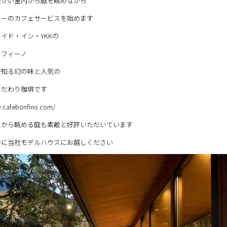
暖かい室内から庭を眺めながら
ヒーのカフェサービスを始めます
イド・イン・YKKの
ンフィーノ
が知る幻の味と人気の
こだわり珈琲です
w.cafebonfino.com/
スから眺める庭も素敵と好評いただいています
会に当社モデルハウスにお越しください