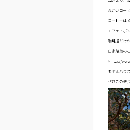
12月より、
温かいコー
コーヒーはメ
カフェ・ボ
珈琲通だけ
自家焙煎の
http://ww
モデルハウ
ぜひこの機