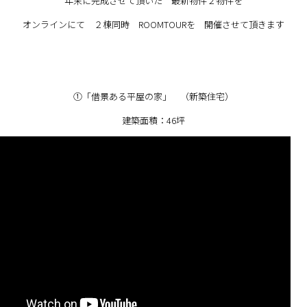
年末に完成させて頂いた 最新物件２物件を
オンラインにて ２棟同時 ROOMTOURを 開催させて頂きます
①「借景ある平屋の家」 （新築住宅）
建築面積：46坪