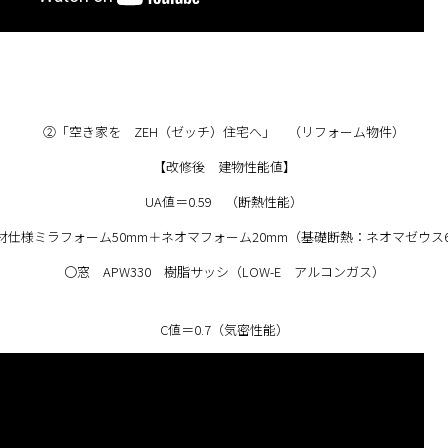
②「空き家を ZEH（ゼッチ）住宅へ」 （リフォーム物件）
【改修後 建物性能値】
UA値＝0.59 （断熱性能）
材仕様ミラフォーム50mm＋ネオマフォーム20mm（基礎断熱：ネオマゼウス6
〇窓 APW330 樹脂サッシ（LOW-E アルコンガス）
C値＝0.7（気密性能）