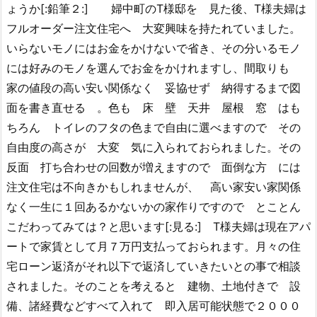
ょうか[:鉛筆２:] 婦中町のT様邸を 見た後、T様夫婦は
フルオーダー注文住宅へ 大変興味を持たれていました。
いらないモノにはお金をかけないで省き、その分いるモノ
には好みのモノを選んでお金をかけれますし、間取りも
家の値段の高い安い関係なく 妥協せず 納得するまで図
面を書き直せる 。色も 床 壁 天井 屋根 窓 はも
ちろん トイレのフタの色まで自由に選べますので その
自由度の高さが 大変 気に入られておられました。その
反面 打ち合わせの回数が増えますので 面倒な方 には
注文住宅は不向きかもしれませんが、 高い家安い家関係
なく一生に１回あるかないかの家作りですので とことん
こだわってみては？と思います[:見る:] T様夫婦は現在アパ
ートで家賃として月７万円支払っておられます。月々の住
宅ローン返済がそれ以下で返済していきたいとの事で相談
されました。そのことを考えると 建物、土地付きで 設
備、諸経費などすべて入れて 即入居可能状態で２０００