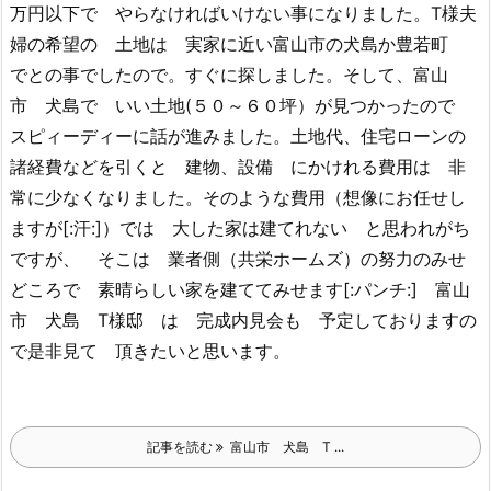
万円以下で やらなければいけない事になりました。T様夫
婦の希望の 土地は 実家に近い富山市の犬島か豊若町
でとの事でしたので。すぐに探しました。そして、富山
市 犬島で いい土地(５０～６０坪）が見つかったので
スピィーディーに話が進みました。土地代、住宅ローンの
諸経費などを引くと 建物、設備 にかけれる費用は 非
常に少なくなりました。そのような費用（想像にお任せし
ますが[:汗:]）では 大した家は建てれない と思われがち
ですが、 そこは 業者側（共栄ホームズ）の努力のみせ
どころで 素晴らしい家を建ててみせます[:パンチ:] 富山
市 犬島 T様邸 は 完成内見会も 予定しておりますの
で是非見て 頂きたいと思います。
記事を読む
富山市 犬島 T ...