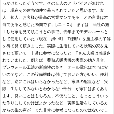
っかけだったそうです。その友人のアドバイスが無けれ
ば、現在その建売物件で暮らされていたと思います。友
人、知人、お客様が最高の営業マンである との言葉は本
当であると感じた瞬間です。[:ニョロ:] まずは 当社の施
工した家を見て頂こうとの事で、去年までモデルルームと
して使用していた（現在 婦中町 T様邸）を施主様の了解
を得て見て頂きました。実際に生活している状態の家を見
させて頂いて 非常に参考になったと Tさん夫婦は感激さ
れていました。例えば 蓄熱式暖房機の実際の効き具合、
プレウォール工法の断熱性の良さ、オール電化は本当に安
いの？など、この設備機能は付けておいた方がいい、便利
など、逆にこれはいらなかったなど、家具の配置など 実
際 生活してみないとわからない部分 が家には多くあり
ます。良いことはもちろん、不便なこと、もっとこういっ
た作りにしておけばよかったなど 実際生活をしている方
からの生の声が また非常に参考になったのではないでし