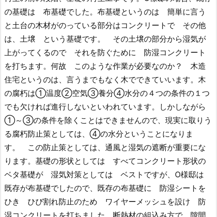
の基礎は 布基礎でした。布基礎というのは 簡単に言う
と土台の木材がのっている部分はコンクリートで その他
は、土壌 という基礎です。 その土壌の部分から湿気が
上がってくるので それを防ぐために 防湿コンクリート
を打ちます。何故 このような作業が必要なのか？ 木造
住宅というのは、言うまでもなく木でできていいます。木
の腐朽は①温度②空気③養分④水分の４つの条件の１つ
でも欠ければ進行しないといわれています。しかしながら
①～③の条件を除くことはできませんので、現実に取りう
る腐朽防止策としては、④の水分ということになりま
す。 この防止策としては、通風と湿気の遮断が重要にな
ります。基礎の形状としては すべてコンクリート形状の
ベタ基礎が 湿気対策としては ベストですが、O様邸は
既存が布基礎でしたので、既存の布基礎に 防湿シートを
ひき ひび割れ防止のため ワイヤーメッシュを設け 防
湿コンクリートを打ちました。断熱材の組込み方で 隙間