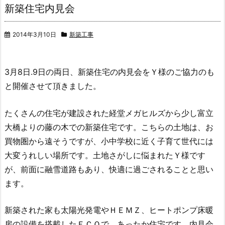
新築住宅内見会
2014年3月10日
新築工事
3月8日.9日の両日、新築住宅の内見会をＹ様のご協力のも
と開催させて頂きました。
たくさんの住宅が建設された経堂メガヒルズから少し富立
大橋よりの藤の木での新築住宅です。こちらの土地は、お
買物圏から遠そうですが、小中学校に近く子育て世代には
大変うれしい場所です。土地さがしに悩まれたＹ様です
が、前面に融雪道路もあり、快適に過ごされることと思い
ます。
新築された家も太陽光発電やＨＥＭＺ、ヒートポンプ床暖
房の設備を搭載したＥＣＯで、あったか住宅です。内見会