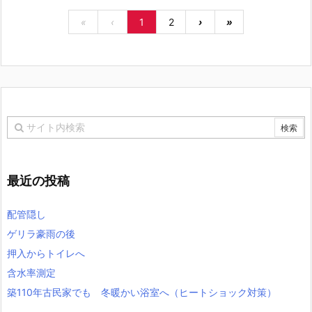
«
‹
1
2
›
»
最近の投稿
配管隠し
ゲリラ豪雨の後
押入からトイレへ
含水率測定
築110年古民家でも 冬暖かい浴室へ（ヒートショック対策）