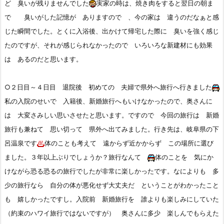
ど 臭いが残りませんでした
実家の時は、焼き肉をすると翌日の朝ま
で 臭いがした記憶が ありますので 、今の家は 違うのだなぁと感
じた瞬間でした。とくに入浴後、出かけて帰宅した際に 臭いを強く感じ
たのですが、それが感じられなかったので いろいろな新建材にも効果
は あるのだと思います。
○２日目～４日目 退院後 初めての 夫婦で県外へ旅行へ行きました
私の入院のせいで 入籍後、新婚旅行へもいけなかったので、奥さんに
は 大変さみしい思いさせたと思います。ですので 今回の旅行は 新婚
旅行も兼ねて 思い切って 県外へ出てみました。行き先は、岐阜県の下
呂温泉です
体のことも考えて 遠からず近かからず この場所に選び
ました。３年以上ぶりでしょうか？旅行なんて
体のことを 気にか
けながら恐る恐るの旅行でしたが非常に楽しかったです。なによりも 多
少の旅行なら 自分の体が悪化せず大丈夫だ ということがわかったこと
も 嬉しかったですし。入院前 新婚旅行を 誰よりも楽しみにしていた
（約束のハワイ旅行ではないですが） 奥さんに多少 楽しんでもらえた