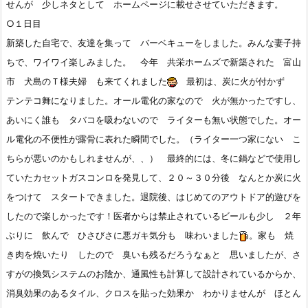
せんが 少しネタとして ホームページに載せさせていただきます。
○１日目
新築した自宅で、友達を集って バーベキューをしました。みんな妻子持
ちで、ワイワイ楽しみました。 今年 共栄ホームズで新築された 富山
市 犬島のＴ様夫婦 も来てくれました
最初は、炭に火が付かず
テンテコ舞になりました。オール電化の家なので 火が無かったですし、
あいにく誰も タバコを吸わないので ライターも無い状態でした。オー
ル電化の不便性が露骨に表れた瞬間でした。（ライター一つ家にない こ
ちらが悪いのかもしれませんが、、） 最終的には、冬に鍋などで使用し
ていたカセットガスコンロを発見して、２０～３０分後 なんとか炭に火
をつけて スタートできました。退院後、はじめてのアウトドア的遊びを
したので楽しかったです！医者からは禁止されているビールも少し ２年
ぶりに 飲んで ひさびさに悪ガキ気分も 味わいました
。家も 焼
き肉を焼いたり したので 臭いも残るだろうなぁと 思いましたが、さ
すがの換気システムのお陰か、通風性も計算して設計されているからか、
消臭効果のあるタイル、クロスを貼った効果か わかりませんが ほとん