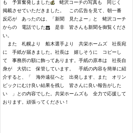
も 予算奮発しました
蛯沢コーチの写真も 同じく
掲載させていただきました。 この広告を見て、朝一番
反応が あったのは、「新聞 見たよー」と 蛯沢コーチ
からの 電話でした
是非 皆さんも新聞を御覧くださ
い。
また 札幌より 船木選手より 共栄ホームズ 社長宛
に 手紙が届きました。社長は 嬉しそうに コピーし
て 事務所の額に飾ってあります。手紙の原本は 社長自
身が 大切に 保管しています。 手紙の内容を簡単に紹
介すると、「 海外遠征へと 出発します、また オリン
ピックにむけ良い結果を残し 皆さんに良い報告がした
い 」との内容でした。共栄ホームズも 全力で応援して
おります。頑張ってください！