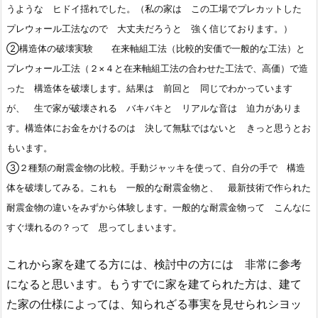
うような ヒドイ揺れでした。（私の家は この工場でプレカットした
プレウォール工法なので 大丈夫だろうと 強く信じております。）
②構造体の破壊実験 在来軸組工法（比較的安価で一般的な工法）と
プレウォール工法（２×４と在来軸組工法の合わせた工法で、高価）で造
った 構造体を破壊します。結果は 前回と 同じでわかっています
が、 生で家が破壊される バキバキと リアルな音は 迫力がありま
す。構造体にお金をかけるのは 決して無駄ではないと きっと思うとお
もいます。
③２種類の耐震金物の比較。手動ジャッキを使って、自分の手で 構造
体を破壊してみる。これも 一般的な耐震金物と、 最新技術で作られた
耐震金物の違いをみずから体験します。一般的な耐震金物って こんなに
すぐ壊れるの？って 思ってしまいます。
これから家を建てる方には、検討中の方には 非常に参考
になると思います。もうすでに家を建てられた方は、建て
た家の仕様によっては、知られざる事実を見せられシヨッ