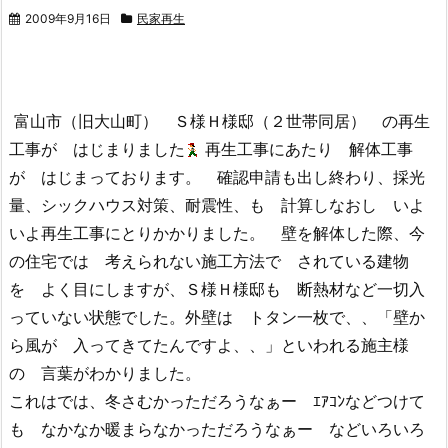
2009年9月16日
民家再生
富山市（旧大山町） Ｓ様Ｈ様邸（２世帯同居） の再生
工事が はじまりました
再生工事にあたり 解体工事
が はじまっております。 確認申請も出し終わり、採光
量、シックハウス対策、耐震性、も 計算しなおし いよ
いよ再生工事にとりかかりました。 壁を解体した際、今
の住宅では 考えられない施工方法で されている建物
を よく目にしますが、Ｓ様Ｈ様邸も 断熱材など一切入
っていない状態でした。外壁は トタン一枚で、、「壁か
ら風が 入ってきてたんですよ、、」といわれる施主様
の 言葉がわかりました。
これはでは、冬さむかっただろうなぁー ｴｱｺﾝなどつけて
も なかなか暖まらなかっただろうなぁー などいろいろ