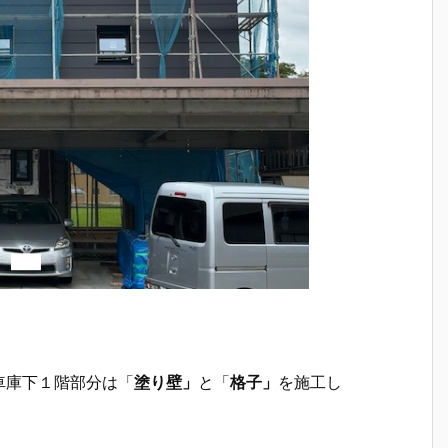
車庫下１階部分は「
塗り壁」
と「
格子」
を施工し
。